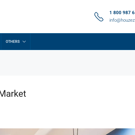
1 800 987 
info@houze
OTHERS
 Market